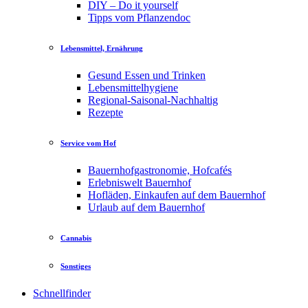
DIY – Do it yourself
Tipps vom Pflanzendoc
Lebensmittel, Ernährung
Gesund Essen und Trinken
Lebensmittelhygiene
Regional-Saisonal-Nachhaltig
Rezepte
Service vom Hof
Bauernhofgastronomie, Hofcafés
Erlebniswelt Bauernhof
Hofläden, Einkaufen auf dem Bauernhof
Urlaub auf dem Bauernhof
Cannabis
Sonstiges
Schnellfinder