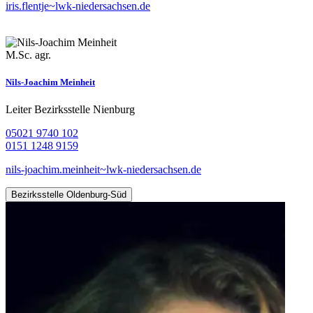
iris.flentje~lwk-niedersachsen.de
M.Sc. agr.
Nils-Joachim Meinheit
Leiter Bezirksstelle Nienburg
05021 9740 102
0151 1248 9159
nils-joachim.meinheit~lwk-niedersachsen.de
Bezirksstelle Oldenburg-Süd