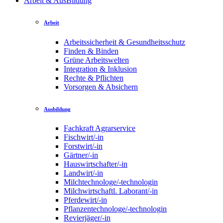
Arbeit & AusBildung
Arbeit
Arbeitssicherheit & Gesundheitsschutz
Finden & Binden
Grüne Arbeitswelten
Integration & Inklusion
Rechte & Pflichten
Vorsorgen & Absichern
Ausbildung
Fachkraft Agrarservice
Fischwirt/-in
Forstwirt/-in
Gärtner/-in
Hauswirtschafter/-in
Landwirt/-in
Milchtechnologe/-technologin
Milchwirtschaftl. Laborant/-in
Pferdewirt/-in
Pflanzentechnologe/-technologin
Revierjäger/-in