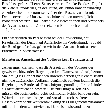
Beschluss gefasst. Hierzu Staatssekretärin Frauke Patzke: „Es gibt
die klare Aufforderung an den Bund, die Bundesländer frühzeitig
einzubeziehen und engmaschig über den Prozess zu informieren.
Denn notwendige Umsetzungsschritte müssen unverzüglich
vorbereitet werden. Dazu haben die Amtschefinnen und Amtschefs
der Agrarressorts der Länder jetzt den Bund noch einmal
aufgefordert.“
Für Staatssekretärin Patzke steht bei der Entwicklung der
Regelungen der Dialog auf Augenhöhe im Vordergrund: „Sobald
der Bund geliefert hat, gehen wir in den Austausch mit unseren
Praktikern in Niedersachsen.“
Ministerin: Aussetzung des Vollzugs kein Dauerzustand
„Allen muss klar sein, dass die Aussetzung des Vollzugs der
gewässerschützenden Regelungen kein Dauerzustand ist“, betont
Staudte. „Das Gericht hat nach unserem derzeitigen Kenntnisstand
nicht die zusätzlichen Auflagen bemängelt, sondern lediglich die
Regelung des Bundes als Ermächtigungsgrundlage für die Länder
als nicht ausreichend bewertet. Bis zur Düngesaison 2027
müssen die bestehenden rechtstechnischen Fehler behoben sein.
Weiterhin ist ein schlüssiges und vor allem rechtssicheres
Gesamtkonzept zur Weiterentwicklung des Düngerechts zusammen
mit den Ländern zu entwickeln. Dabei ist insbesondere zu