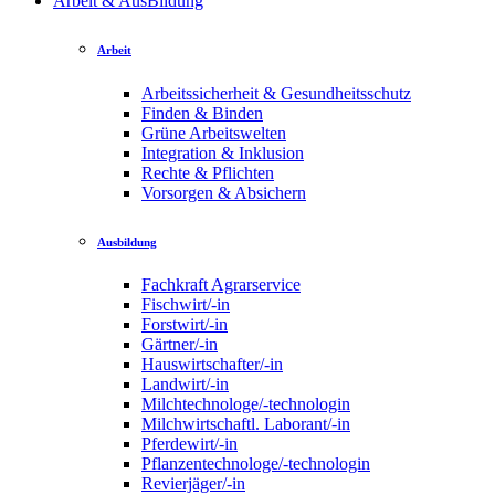
Arbeit & AusBildung
Arbeit
Arbeitssicherheit & Gesundheitsschutz
Finden & Binden
Grüne Arbeitswelten
Integration & Inklusion
Rechte & Pflichten
Vorsorgen & Absichern
Ausbildung
Fachkraft Agrarservice
Fischwirt/-in
Forstwirt/-in
Gärtner/-in
Hauswirtschafter/-in
Landwirt/-in
Milchtechnologe/-technologin
Milchwirtschaftl. Laborant/-in
Pferdewirt/-in
Pflanzentechnologe/-technologin
Revierjäger/-in