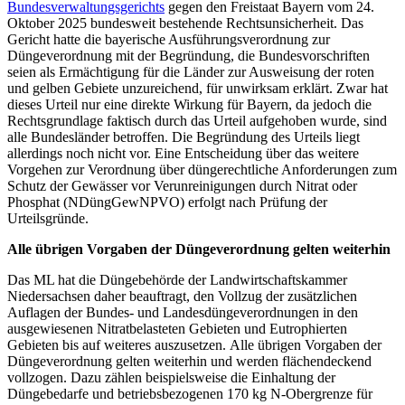
Bundesverwaltungsgerichts
gegen den Freistaat Bayern vom 24.
Oktober 2025 bundesweit bestehende Rechtsunsicherheit. Das
Gericht hatte die bayerische Ausführungsverordnung zur
Düngeverordnung mit der Begründung, die Bundesvorschriften
seien als Ermächtigung für die Länder zur Ausweisung der roten
und gelben Gebiete unzureichend, für unwirksam erklärt. Zwar hat
dieses Urteil nur eine direkte Wirkung für Bayern, da jedoch die
Rechtsgrundlage faktisch durch das Urteil aufgehoben wurde, sind
alle Bundesländer betroffen. Die Begründung des Urteils liegt
allerdings noch nicht vor. Eine Entscheidung über das weitere
Vorgehen zur Verordnung über düngerechtliche Anforderungen zum
Schutz der Gewässer vor Verunreinigungen durch Nitrat oder
Phosphat (NDüngGewNPVO) erfolgt nach Prüfung der
Urteilsgründe.
Alle übrigen Vorgaben der Düngeverordnung gelten weiterhin
Das ML hat die Düngebehörde der Landwirtschaftskammer
Niedersachsen daher beauftragt, den Vollzug der zusätzlichen
Auflagen der Bundes- und Landesdüngeverordnungen in den
ausgewiesenen Nitratbelasteten Gebieten und Eutrophierten
Gebieten bis auf weiteres auszusetzen. Alle übrigen Vorgaben der
Düngeverordnung gelten weiterhin und werden flächendeckend
vollzogen. Dazu zählen beispielsweise die Einhaltung der
Düngebedarfe und betriebsbezogenen 170 kg N-Obergrenze für