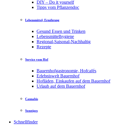
DIY – Do it yourself
Tipps vom Pflanzendoc
Lebensmittel, Ernährung
Gesund Essen und Trinken
Lebensmittelhygiene
Regional-Saisonal-Nachhaltig
Rezepte
Service vom Hof
Bauernhofgastronomie, Hofcafés
Erlebniswelt Bauernhof
Hofläden, Einkaufen auf dem Bauernhof
Urlaub auf dem Bauernhof
Cannabis
Sonstiges
Schnellfinder