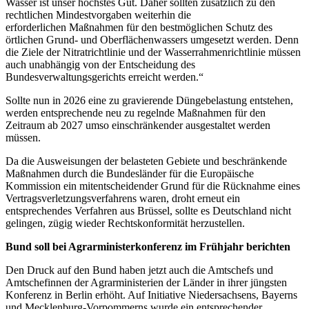
Wasser ist unser höchstes Gut. Daher sollten zusätzlich zu den
rechtlichen Mindestvorgaben weiterhin die
erforderlichen Maßnahmen für den bestmöglichen Schutz des
örtlichen Grund- und Oberflächenwassers umgesetzt werden. Denn
die Ziele der Nitratrichtlinie und der Wasserrahmenrichtlinie müssen
auch unabhängig von der Entscheidung des
Bundesverwaltungsgerichts erreicht werden.“
Sollte nun in 2026 eine zu gravierende Düngebelastung entstehen,
werden entsprechende neu zu regelnde Maßnahmen für den
Zeitraum ab 2027 umso einschränkender ausgestaltet werden
müssen.
Da die Ausweisungen der belasteten Gebiete und beschränkende
Maßnahmen durch die Bundesländer für die Europäische
Kommission ein mitentscheidender Grund für die Rücknahme eines
Vertragsverletzungsverfahrens waren, droht erneut ein
entsprechendes Verfahren aus Brüssel, sollte es Deutschland nicht
gelingen, zügig wieder Rechtskonformität herzustellen.
Bund soll bei Agrarministerkonferenz im Frühjahr berichten
Den Druck auf den Bund haben jetzt auch die Amtschefs und
Amtschefinnen der Agrarministerien der Länder in ihrer jüngsten
Konferenz in Berlin erhöht. Auf Initiative Niedersachsens, Bayerns
und Mecklenburg-Vorpommerns wurde ein entsprechender