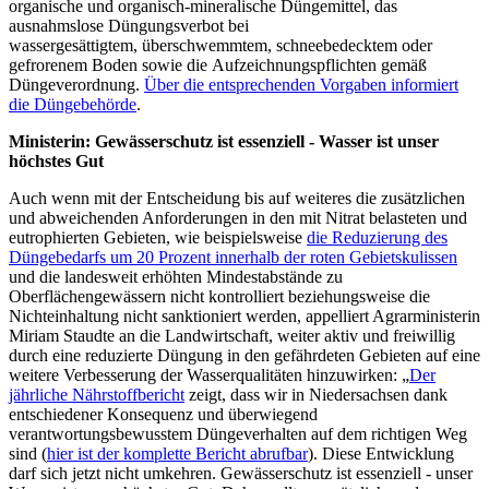
organische und organisch-mineralische Düngemittel, das
ausnahmslose Düngungsverbot bei
wassergesättigtem, überschwemmtem, schneebedecktem oder
gefrorenem Boden sowie die Aufzeichnungspflichten gemäß
Düngeverordnung.
Über die entsprechenden Vorgaben informiert
die Düngebehörde
.
Ministerin: Gewässerschutz ist essenziell - Wasser ist unser
höchstes Gut
Auch wenn mit der Entscheidung bis auf weiteres die zusätzlichen
und abweichenden Anforderungen in den mit Nitrat belasteten und
eutrophierten Gebieten, wie beispielsweise
die Reduzierung des
Düngebedarfs um 20 Prozent innerhalb der roten Gebietskulissen
und die landesweit erhöhten Mindestabstände zu
Oberflächengewässern nicht kontrolliert beziehungsweise die
Nichteinhaltung nicht sanktioniert werden, appelliert Agrarministerin
Miriam Staudte an die Landwirtschaft, weiter aktiv und freiwillig
durch eine reduzierte Düngung in den gefährdeten Gebieten auf eine
weitere Verbesserung der Wasserqualitäten hinzuwirken: „
Der
jährliche Nährstoffbericht
zeigt, dass wir in Niedersachsen dank
entschiedener Konsequenz und überwiegend
verantwortungsbewusstem Düngeverhalten auf dem richtigen Weg
sind (
hier ist der komplette Bericht abrufbar
). Diese Entwicklung
darf sich jetzt nicht umkehren. Gewässerschutz ist essenziell - unser