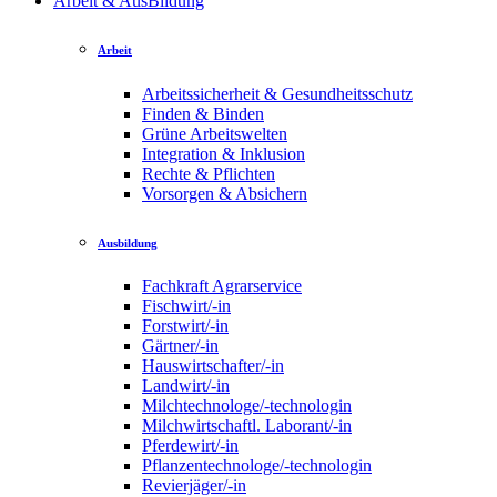
Arbeit & AusBildung
Arbeit
Arbeitssicherheit & Gesundheitsschutz
Finden & Binden
Grüne Arbeitswelten
Integration & Inklusion
Rechte & Pflichten
Vorsorgen & Absichern
Ausbildung
Fachkraft Agrarservice
Fischwirt/-in
Forstwirt/-in
Gärtner/-in
Hauswirtschafter/-in
Landwirt/-in
Milchtechnologe/-technologin
Milchwirtschaftl. Laborant/-in
Pferdewirt/-in
Pflanzentechnologe/-technologin
Revierjäger/-in