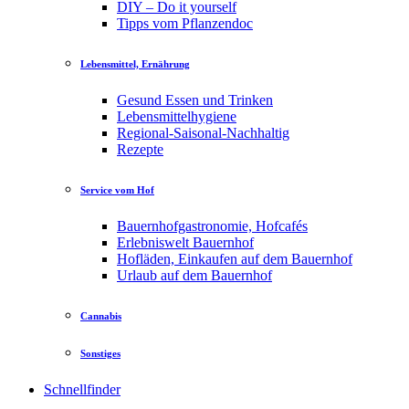
DIY – Do it yourself
Tipps vom Pflanzendoc
Lebensmittel, Ernährung
Gesund Essen und Trinken
Lebensmittelhygiene
Regional-Saisonal-Nachhaltig
Rezepte
Service vom Hof
Bauernhofgastronomie, Hofcafés
Erlebniswelt Bauernhof
Hofläden, Einkaufen auf dem Bauernhof
Urlaub auf dem Bauernhof
Cannabis
Sonstiges
Schnellfinder