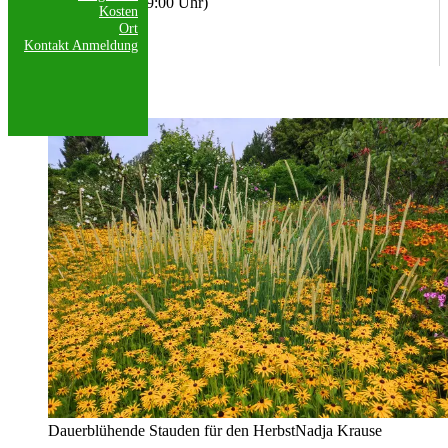
16.09.2026 (17:30 - 19:00 Uhr)
Kosten
Ort
Anmeldeschluss:
Kontakt
Anmeldung
02.09.2026
Freie Plätze:
7
Dauerblühende Stauden für den Herbst
Nadja Krause