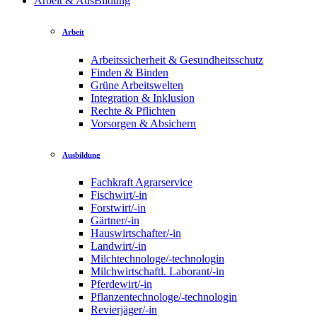
Arbeit & AusBildung
Arbeit
Arbeitssicherheit & Gesundheitsschutz
Finden & Binden
Grüne Arbeitswelten
Integration & Inklusion
Rechte & Pflichten
Vorsorgen & Absichern
Ausbildung
Fachkraft Agrarservice
Fischwirt/-in
Forstwirt/-in
Gärtner/-in
Hauswirtschafter/-in
Landwirt/-in
Milchtechnologe/-technologin
Milchwirtschaftl. Laborant/-in
Pferdewirt/-in
Pflanzentechnologe/-technologin
Revierjäger/-in