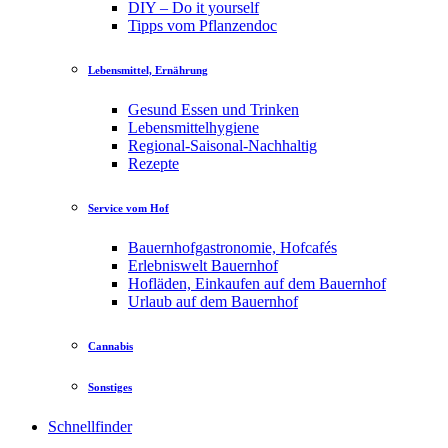
DIY – Do it yourself
Tipps vom Pflanzendoc
Lebensmittel, Ernährung
Gesund Essen und Trinken
Lebensmittelhygiene
Regional-Saisonal-Nachhaltig
Rezepte
Service vom Hof
Bauernhofgastronomie, Hofcafés
Erlebniswelt Bauernhof
Hofläden, Einkaufen auf dem Bauernhof
Urlaub auf dem Bauernhof
Cannabis
Sonstiges
Schnellfinder