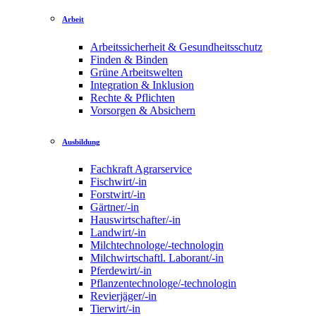
Arbeit
Arbeitssicherheit & Gesundheitsschutz
Finden & Binden
Grüne Arbeitswelten
Integration & Inklusion
Rechte & Pflichten
Vorsorgen & Absichern
Ausbildung
Fachkraft Agrarservice
Fischwirt/-in
Forstwirt/-in
Gärtner/-in
Hauswirtschafter/-in
Landwirt/-in
Milchtechnologe/-technologin
Milchwirtschaftl. Laborant/-in
Pferdewirt/-in
Pflanzentechnologe/-technologin
Revierjäger/-in
Tierwirt/-in