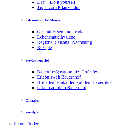
DIY – Do it yourself
Tipps vom Pflanzendoc
Lebensmittel, Ernährung
Gesund Essen und Trinken
Lebensmittelhygiene
Regional-Saisonal-Nachhaltig
Rezepte
Service vom Hof
Bauernhofgastronomie, Hofcafés
Erlebniswelt Bauernhof
Hofläden, Einkaufen auf dem Bauernhof
Urlaub auf dem Bauernhof
Cannabis
Sonstiges
Schnellfinder