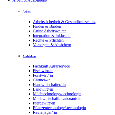
Arbeit & AusBildung
Arbeit
Arbeitssicherheit & Gesundheitsschutz
Finden & Binden
Grüne Arbeitswelten
Integration & Inklusion
Rechte & Pflichten
Vorsorgen & Absichern
Ausbildung
Fachkraft Agrarservice
Fischwirt/-in
Forstwirt/-in
Gärtner/-in
Hauswirtschafter/-in
Landwirt/-in
Milchtechnologe/-technologin
Milchwirtschaftl. Laborant/-in
Pferdewirt/-in
Pflanzentechnologe/-technologin
Revierjäger/-in