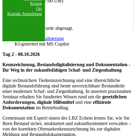
08.10.2026 (09:00 - 17:00 Uhr)
Kosten
Ort
Weitere Termine
Kontakt
Anmeldung
Anmeldeschluss:
30.09.2026
Diese Veranstaltung wurde abgesagt.
KI-generiert mit MS Copilot
Tag 2 - 08.10.2026
Kennzeichnung, Bestandsdigitalisierung und Dokumentation -
Ihr Weg in der zukunftsfähigen Schaf- und Ziegenhaltung
Eine rechtssichere Tierkennzeichnung und eine übersichtliche
digitale Bestandsführung sind heute unverzichtbare Bestandteile
einer modernen Schaf- und Ziegenhaltung. In unserem praxisnahen
Seminar erhalten Sie fundiertes Wissen rund um die
gesetzlichen
Anforderungen, digitale Hilfsmittel
und eine
effiziente
Dokumentation
im Betriebsalltag.
Gemeinsam mit Expert/-innen des LBZ Echem lernen Sie, wie Sie
Ihren Bestand sicher, strukturiert und zukunftsorientiert verwalten –
von der korrekten Ohrmarkenkennzeichnung bis zur digitalen
Meldung und Bestandsdokumentation.