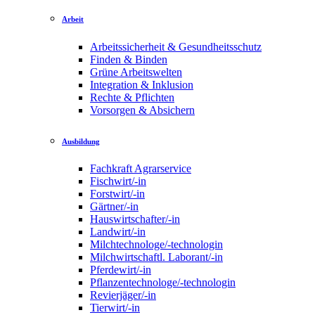
Arbeit
Arbeitssicherheit & Gesundheitsschutz
Finden & Binden
Grüne Arbeitswelten
Integration & Inklusion
Rechte & Pflichten
Vorsorgen & Absichern
Ausbildung
Fachkraft Agrarservice
Fischwirt/-in
Forstwirt/-in
Gärtner/-in
Hauswirtschafter/-in
Landwirt/-in
Milchtechnologe/-technologin
Milchwirtschaftl. Laborant/-in
Pferdewirt/-in
Pflanzentechnologe/-technologin
Revierjäger/-in
Tierwirt/-in