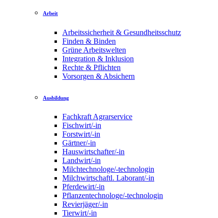
Arbeit
Arbeitssicherheit & Gesundheitsschutz
Finden & Binden
Grüne Arbeitswelten
Integration & Inklusion
Rechte & Pflichten
Vorsorgen & Absichern
Ausbildung
Fachkraft Agrarservice
Fischwirt/-in
Forstwirt/-in
Gärtner/-in
Hauswirtschafter/-in
Landwirt/-in
Milchtechnologe/-technologin
Milchwirtschaftl. Laborant/-in
Pferdewirt/-in
Pflanzentechnologe/-technologin
Revierjäger/-in
Tierwirt/-in