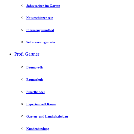
Jahreszeiten im Garten
Naturschützer sein
Pflanzengesundheit
Selbstversorger sein
Profi Gärtner
Baumprofis
Baumschule
Einzelhandel
Expertentreff Rasen
Garten- und Landschaftsbau
Kundenbindung