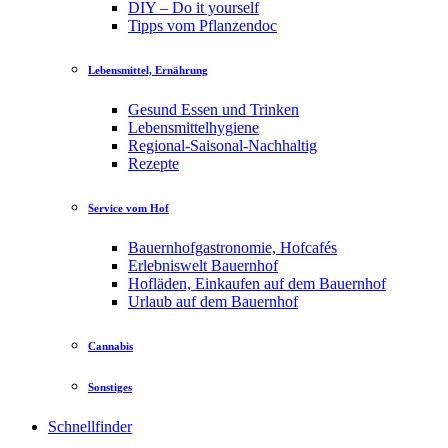
DIY – Do it yourself
Tipps vom Pflanzendoc
Lebensmittel, Ernährung
Gesund Essen und Trinken
Lebensmittelhygiene
Regional-Saisonal-Nachhaltig
Rezepte
Service vom Hof
Bauernhofgastronomie, Hofcafés
Erlebniswelt Bauernhof
Hofläden, Einkaufen auf dem Bauernhof
Urlaub auf dem Bauernhof
Cannabis
Sonstiges
Schnellfinder