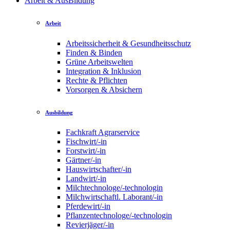
Arbeit & AusBildung
Arbeit
Arbeitssicherheit & Gesundheitsschutz
Finden & Binden
Grüne Arbeitswelten
Integration & Inklusion
Rechte & Pflichten
Vorsorgen & Absichern
Ausbildung
Fachkraft Agrarservice
Fischwirt/-in
Forstwirt/-in
Gärtner/-in
Hauswirtschafter/-in
Landwirt/-in
Milchtechnologe/-technologin
Milchwirtschaftl. Laborant/-in
Pferdewirt/-in
Pflanzentechnologe/-technologin
Revierjäger/-in