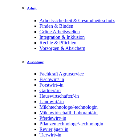
Arbeit
Arbeitssicherheit & Gesundheitsschutz
Finden & Binden
Grüne Arbeitswelten
Integration & Inklusion
Rechte & Pflichten
Vorsorgen & Absichern
Ausbildung
Fachkraft Agrarservice
Fischwirt/-in
Forstwirt/-in
Gärtner/-in
Hauswirtschafter/-in
Landwirt/-in
Milchtechnologe/-technologin
Milchwirtschaftl. Laborant/-in
Pferdewirt/-in
Pflanzentechnologe/-technologin
Revierjäger/-in
Tierwirt/-in