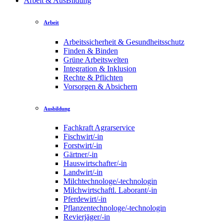
Arbeit & AusBildung
Arbeit
Arbeitssicherheit & Gesundheitsschutz
Finden & Binden
Grüne Arbeitswelten
Integration & Inklusion
Rechte & Pflichten
Vorsorgen & Absichern
Ausbildung
Fachkraft Agrarservice
Fischwirt/-in
Forstwirt/-in
Gärtner/-in
Hauswirtschafter/-in
Landwirt/-in
Milchtechnologe/-technologin
Milchwirtschaftl. Laborant/-in
Pferdewirt/-in
Pflanzentechnologe/-technologin
Revierjäger/-in