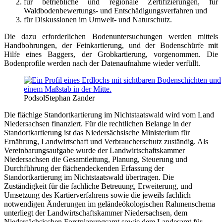
für betriebliche und regionale Zertifizierungen, für
Waldbodenbewertungs- und Entschädigungsverfahren und
für Diskussionen im Umwelt- und Naturschutz.
Die dazu erforderlichen Bodenuntersuchungen werden mittels
Handbohrungen, der Feinkartierung, und der Bodenschürfe mit
Hilfe eines Baggers, der Grobkartierung, vorgenommen. Die
Bodenprofile werden nach der Datenaufnahme wieder verfüllt.
Podsol
Stephan Zander
Die flächige Standortkartierung im Nichtstaatswald wird vom Land
Niedersachsen finanziert. Für die rechtlichen Belange in der
Standortkartierung ist das Niedersächsische Ministerium für
Ernährung, Landwirtschaft und Verbraucherschutz zuständig. Als
Vereinbarungsaufgabe wurde der Landwirtschaftskammer
Niedersachsen die Gesamtleitung, Planung, Steuerung und
Durchführung der flächendeckenden Erfassung der
Standortkartierung im Nichtstaatswald übertragen. Die
Zuständigkeit für die fachliche Betreuung, Erweiterung, und
Umsetzung des Kartierverfahrens sowie die jeweils fachlich
notwendigen Änderungen im geländeökologischen Rahmenschema
unterliegt der Landwirtschaftskammer Niedersachsen, dem
Niedersächsischen Forstplanungsamt sowie dem Landesamt für