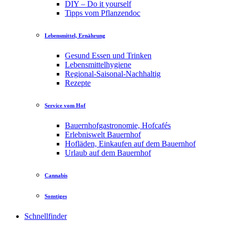
DIY – Do it yourself
Tipps vom Pflanzendoc
Lebensmittel, Ernährung
Gesund Essen und Trinken
Lebensmittelhygiene
Regional-Saisonal-Nachhaltig
Rezepte
Service vom Hof
Bauernhofgastronomie, Hofcafés
Erlebniswelt Bauernhof
Hofläden, Einkaufen auf dem Bauernhof
Urlaub auf dem Bauernhof
Cannabis
Sonstiges
Schnellfinder