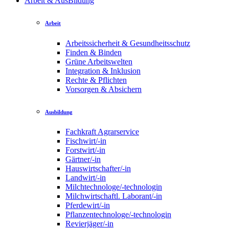
Arbeit & AusBildung
Arbeit
Arbeitssicherheit & Gesundheitsschutz
Finden & Binden
Grüne Arbeitswelten
Integration & Inklusion
Rechte & Pflichten
Vorsorgen & Absichern
Ausbildung
Fachkraft Agrarservice
Fischwirt/-in
Forstwirt/-in
Gärtner/-in
Hauswirtschafter/-in
Landwirt/-in
Milchtechnologe/-technologin
Milchwirtschaftl. Laborant/-in
Pferdewirt/-in
Pflanzentechnologe/-technologin
Revierjäger/-in