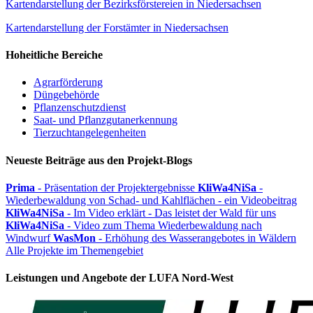
Kartendarstellung der Bezirksförstereien in Niedersachsen
Kartendarstellung der Forstämter in Niedersachsen
Hoheitliche Bereiche
Agrarförderung
Düngebehörde
Pflanzenschutzdienst
Saat- und Pflanzgutanerkennung
Tierzuchtangelegenheiten
Neueste Beiträge aus den Projekt-Blogs
Prima
- Präsentation der Projektergebnisse
KliWa4NiSa
-
Wiederbewaldung von Schad- und Kahlflächen - ein Videobeitrag
KliWa4NiSa
- Im Video erklärt - Das leistet der Wald für uns
KliWa4NiSa
- Video zum Thema Wiederbewaldung nach
Windwurf
WasMon
- Erhöhung des Wasserangebotes in Wäldern
Alle Projekte im Themengebiet
Leistungen und Angebote der LUFA Nord-West