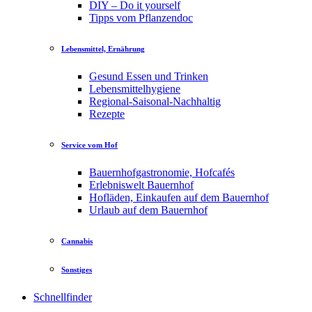
DIY – Do it yourself
Tipps vom Pflanzendoc
Lebensmittel, Ernährung
Gesund Essen und Trinken
Lebensmittelhygiene
Regional-Saisonal-Nachhaltig
Rezepte
Service vom Hof
Bauernhofgastronomie, Hofcafés
Erlebniswelt Bauernhof
Hofläden, Einkaufen auf dem Bauernhof
Urlaub auf dem Bauernhof
Cannabis
Sonstiges
Schnellfinder