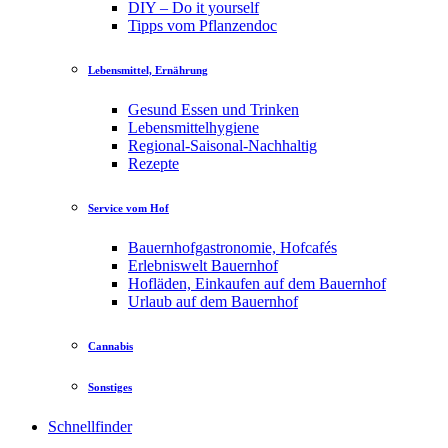
DIY – Do it yourself
Tipps vom Pflanzendoc
Lebensmittel, Ernährung
Gesund Essen und Trinken
Lebensmittelhygiene
Regional-Saisonal-Nachhaltig
Rezepte
Service vom Hof
Bauernhofgastronomie, Hofcafés
Erlebniswelt Bauernhof
Hofläden, Einkaufen auf dem Bauernhof
Urlaub auf dem Bauernhof
Cannabis
Sonstiges
Schnellfinder