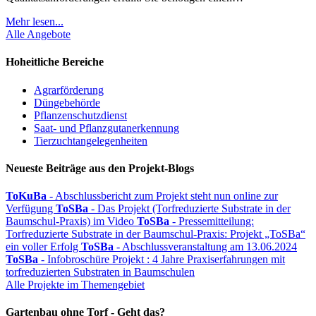
Mehr lesen...
Alle Angebote
Hoheitliche Bereiche
Agrarförderung
Düngebehörde
Pflanzenschutzdienst
Saat- und Pflanzgutanerkennung
Tierzuchtangelegenheiten
Neueste Beiträge aus den Projekt-Blogs
ToKuBa
- Abschlussbericht zum Projekt steht nun online zur
Verfügung
ToSBa
- Das Projekt (Torfreduzierte Substrate in der
Baumschul-Praxis) im Video
ToSBa
- Pressemitteilung:
Torfreduzierte Substrate in der Baumschul-Praxis: Projekt „ToSBa“
ein voller Erfolg
ToSBa
- Abschlussveranstaltung am 13.06.2024
ToSBa
- Infobroschüre Projekt : 4 Jahre Praxiserfahrungen mit
torfreduzierten Substraten in Baumschulen
Alle Projekte im Themengebiet
Gartenbau ohne Torf - Geht das?