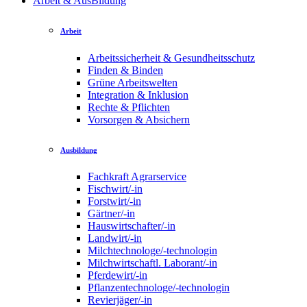
Arbeit & AusBildung
Arbeit
Arbeitssicherheit & Gesundheitsschutz
Finden & Binden
Grüne Arbeitswelten
Integration & Inklusion
Rechte & Pflichten
Vorsorgen & Absichern
Ausbildung
Fachkraft Agrarservice
Fischwirt/-in
Forstwirt/-in
Gärtner/-in
Hauswirtschafter/-in
Landwirt/-in
Milchtechnologe/-technologin
Milchwirtschaftl. Laborant/-in
Pferdewirt/-in
Pflanzentechnologe/-technologin
Revierjäger/-in