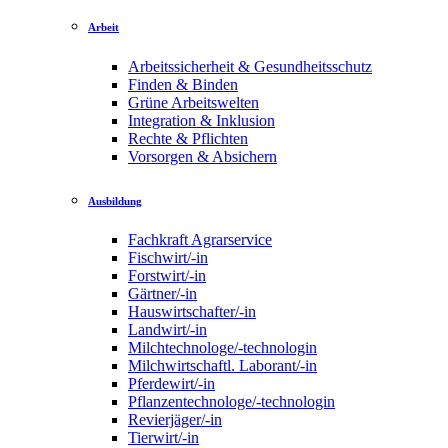
Arbeit
Arbeitssicherheit & Gesundheitsschutz
Finden & Binden
Grüne Arbeitswelten
Integration & Inklusion
Rechte & Pflichten
Vorsorgen & Absichern
Ausbildung
Fachkraft Agrarservice
Fischwirt/-in
Forstwirt/-in
Gärtner/-in
Hauswirtschafter/-in
Landwirt/-in
Milchtechnologe/-technologin
Milchwirtschaftl. Laborant/-in
Pferdewirt/-in
Pflanzentechnologe/-technologin
Revierjäger/-in
Tierwirt/-in