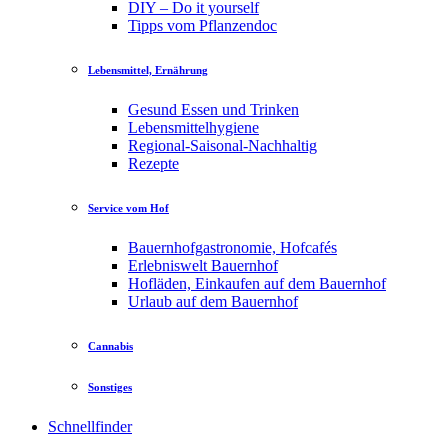
DIY – Do it yourself
Tipps vom Pflanzendoc
Lebensmittel, Ernährung
Gesund Essen und Trinken
Lebensmittelhygiene
Regional-Saisonal-Nachhaltig
Rezepte
Service vom Hof
Bauernhofgastronomie, Hofcafés
Erlebniswelt Bauernhof
Hofläden, Einkaufen auf dem Bauernhof
Urlaub auf dem Bauernhof
Cannabis
Sonstiges
Schnellfinder