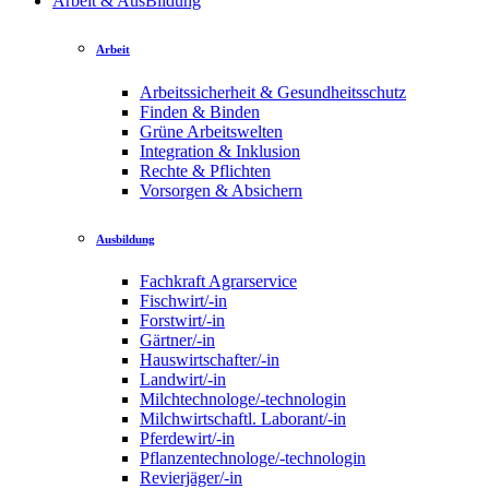
Arbeit & AusBildung
Arbeit
Arbeitssicherheit & Gesundheitsschutz
Finden & Binden
Grüne Arbeitswelten
Integration & Inklusion
Rechte & Pflichten
Vorsorgen & Absichern
Ausbildung
Fachkraft Agrarservice
Fischwirt/-in
Forstwirt/-in
Gärtner/-in
Hauswirtschafter/-in
Landwirt/-in
Milchtechnologe/-technologin
Milchwirtschaftl. Laborant/-in
Pferdewirt/-in
Pflanzentechnologe/-technologin
Revierjäger/-in