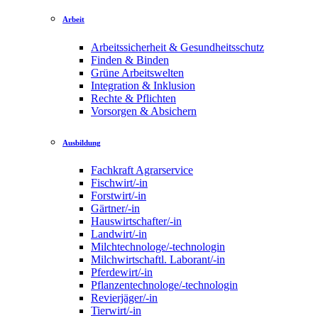
Arbeit
Arbeitssicherheit & Gesundheitsschutz
Finden & Binden
Grüne Arbeitswelten
Integration & Inklusion
Rechte & Pflichten
Vorsorgen & Absichern
Ausbildung
Fachkraft Agrarservice
Fischwirt/-in
Forstwirt/-in
Gärtner/-in
Hauswirtschafter/-in
Landwirt/-in
Milchtechnologe/-technologin
Milchwirtschaftl. Laborant/-in
Pferdewirt/-in
Pflanzentechnologe/-technologin
Revierjäger/-in
Tierwirt/-in