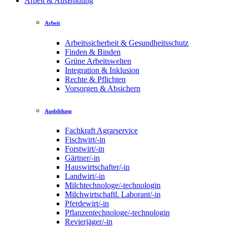
Arbeit & AusBildung
Arbeit
Arbeitssicherheit & Gesundheitsschutz
Finden & Binden
Grüne Arbeitswelten
Integration & Inklusion
Rechte & Pflichten
Vorsorgen & Absichern
Ausbildung
Fachkraft Agrarservice
Fischwirt/-in
Forstwirt/-in
Gärtner/-in
Hauswirtschafter/-in
Landwirt/-in
Milchtechnologe/-technologin
Milchwirtschaftl. Laborant/-in
Pferdewirt/-in
Pflanzentechnologe/-technologin
Revierjäger/-in