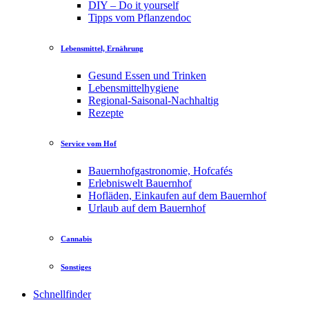
DIY – Do it yourself
Tipps vom Pflanzendoc
Lebensmittel, Ernährung
Gesund Essen und Trinken
Lebensmittelhygiene
Regional-Saisonal-Nachhaltig
Rezepte
Service vom Hof
Bauernhofgastronomie, Hofcafés
Erlebniswelt Bauernhof
Hofläden, Einkaufen auf dem Bauernhof
Urlaub auf dem Bauernhof
Cannabis
Sonstiges
Schnellfinder