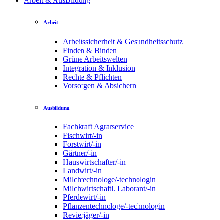
Arbeit & AusBildung
Arbeit
Arbeitssicherheit & Gesundheitsschutz
Finden & Binden
Grüne Arbeitswelten
Integration & Inklusion
Rechte & Pflichten
Vorsorgen & Absichern
Ausbildung
Fachkraft Agrarservice
Fischwirt/-in
Forstwirt/-in
Gärtner/-in
Hauswirtschafter/-in
Landwirt/-in
Milchtechnologe/-technologin
Milchwirtschaftl. Laborant/-in
Pferdewirt/-in
Pflanzentechnologe/-technologin
Revierjäger/-in