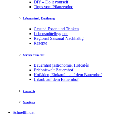
DIY – Do it yourself
Tipps vom Pflanzendoc
Lebensmittel, Ernährung
Gesund Essen und Trinken
Lebensmittelhygiene
Regional-Saisonal-Nachhaltig
Rezepte
Service vom Hof
Bauernhofgastronomie, Hofcafés
Erlebniswelt Bauernhof
Hofläden, Einkaufen auf dem Bauernhof
Urlaub auf dem Bauernhof
Cannabis
Sonstiges
Schnellfinder