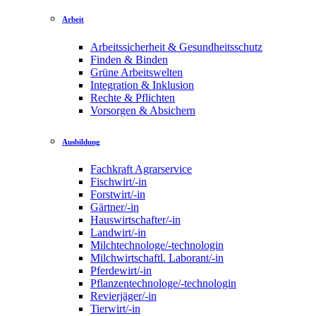
Arbeit
Arbeitssicherheit & Gesundheitsschutz
Finden & Binden
Grüne Arbeitswelten
Integration & Inklusion
Rechte & Pflichten
Vorsorgen & Absichern
Ausbildung
Fachkraft Agrarservice
Fischwirt/-in
Forstwirt/-in
Gärtner/-in
Hauswirtschafter/-in
Landwirt/-in
Milchtechnologe/-technologin
Milchwirtschaftl. Laborant/-in
Pferdewirt/-in
Pflanzentechnologe/-technologin
Revierjäger/-in
Tierwirt/-in