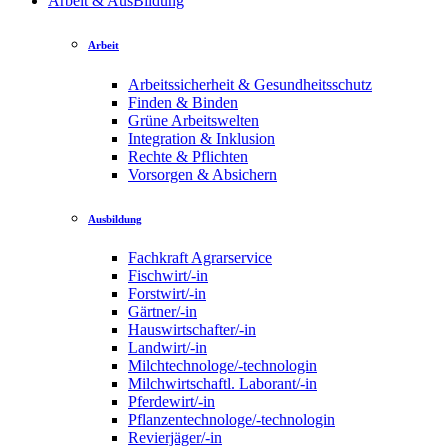
Arbeit & AusBildung
Arbeit
Arbeitssicherheit & Gesundheitsschutz
Finden & Binden
Grüne Arbeitswelten
Integration & Inklusion
Rechte & Pflichten
Vorsorgen & Absichern
Ausbildung
Fachkraft Agrarservice
Fischwirt/-in
Forstwirt/-in
Gärtner/-in
Hauswirtschafter/-in
Landwirt/-in
Milchtechnologe/-technologin
Milchwirtschaftl. Laborant/-in
Pferdewirt/-in
Pflanzentechnologe/-technologin
Revierjäger/-in