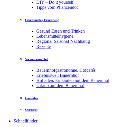
DIY – Do it yourself
Tipps vom Pflanzendoc
Lebensmittel, Ernährung
Gesund Essen und Trinken
Lebensmittelhygiene
Regional-Saisonal-Nachhaltig
Rezepte
Service vom Hof
Bauernhofgastronomie, Hofcafés
Erlebniswelt Bauernhof
Hofläden, Einkaufen auf dem Bauernhof
Urlaub auf dem Bauernhof
Cannabis
Sonstiges
Schnellfinder