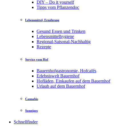
DIY – Do it yourself
Tipps vom Pflanzendoc
Lebensmittel, Ernährung
Gesund Essen und Trinken
Lebensmittelhygiene
Regional-Saisonal-Nachhaltig
Rezepte
Service vom Hof
Bauernhofgastronomie, Hofcafés
Erlebniswelt Bauernhof
Hofläden, Einkaufen auf dem Bauernhof
Urlaub auf dem Bauernhof
Cannabis
Sonstiges
Schnellfinder