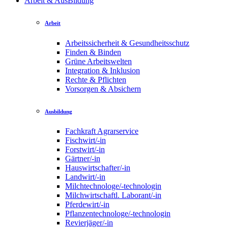
Arbeit & AusBildung
Arbeit
Arbeitssicherheit & Gesundheitsschutz
Finden & Binden
Grüne Arbeitswelten
Integration & Inklusion
Rechte & Pflichten
Vorsorgen & Absichern
Ausbildung
Fachkraft Agrarservice
Fischwirt/-in
Forstwirt/-in
Gärtner/-in
Hauswirtschafter/-in
Landwirt/-in
Milchtechnologe/-technologin
Milchwirtschaftl. Laborant/-in
Pferdewirt/-in
Pflanzentechnologe/-technologin
Revierjäger/-in