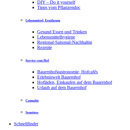
DIY – Do it yourself
Tipps vom Pflanzendoc
Lebensmittel, Ernährung
Gesund Essen und Trinken
Lebensmittelhygiene
Regional-Saisonal-Nachhaltig
Rezepte
Service vom Hof
Bauernhofgastronomie, Hofcafés
Erlebniswelt Bauernhof
Hofläden, Einkaufen auf dem Bauernhof
Urlaub auf dem Bauernhof
Cannabis
Sonstiges
Schnellfinder