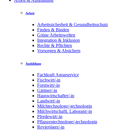
Arbeit & AusBildung
Arbeit
Arbeitssicherheit & Gesundheitsschutz
Finden & Binden
Grüne Arbeitswelten
Integration & Inklusion
Rechte & Pflichten
Vorsorgen & Absichern
Ausbildung
Fachkraft Agrarservice
Fischwirt/-in
Forstwirt/-in
Gärtner/-in
Hauswirtschafter/-in
Landwirt/-in
Milchtechnologe/-technologin
Milchwirtschaftl. Laborant/-in
Pferdewirt/-in
Pflanzentechnologe/-technologin
Revierjäger/-in