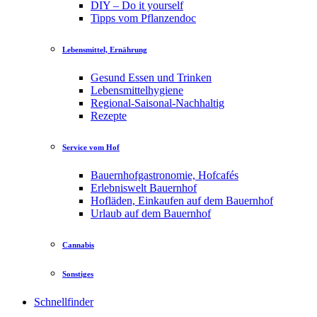
DIY – Do it yourself
Tipps vom Pflanzendoc
Lebensmittel, Ernährung
Gesund Essen und Trinken
Lebensmittelhygiene
Regional-Saisonal-Nachhaltig
Rezepte
Service vom Hof
Bauernhofgastronomie, Hofcafés
Erlebniswelt Bauernhof
Hofläden, Einkaufen auf dem Bauernhof
Urlaub auf dem Bauernhof
Cannabis
Sonstiges
Schnellfinder