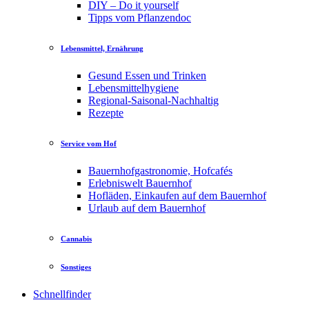
DIY – Do it yourself
Tipps vom Pflanzendoc
Lebensmittel, Ernährung
Gesund Essen und Trinken
Lebensmittelhygiene
Regional-Saisonal-Nachhaltig
Rezepte
Service vom Hof
Bauernhofgastronomie, Hofcafés
Erlebniswelt Bauernhof
Hofläden, Einkaufen auf dem Bauernhof
Urlaub auf dem Bauernhof
Cannabis
Sonstiges
Schnellfinder