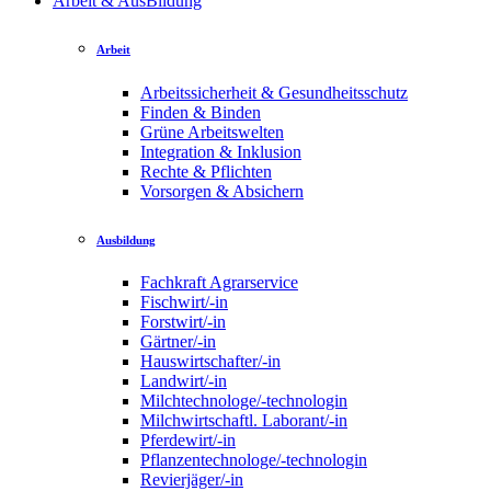
Arbeit & AusBildung
Arbeit
Arbeitssicherheit & Gesundheitsschutz
Finden & Binden
Grüne Arbeitswelten
Integration & Inklusion
Rechte & Pflichten
Vorsorgen & Absichern
Ausbildung
Fachkraft Agrarservice
Fischwirt/-in
Forstwirt/-in
Gärtner/-in
Hauswirtschafter/-in
Landwirt/-in
Milchtechnologe/-technologin
Milchwirtschaftl. Laborant/-in
Pferdewirt/-in
Pflanzentechnologe/-technologin
Revierjäger/-in