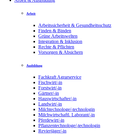
Arbeit & AusBildung
Arbeit
Arbeitssicherheit & Gesundheitsschutz
Finden & Binden
Grüne Arbeitswelten
Integration & Inklusion
Rechte & Pflichten
Vorsorgen & Absichern
Ausbildung
Fachkraft Agrarservice
Fischwirt/-in
Forstwirt/-in
Gärtner/-in
Hauswirtschafter/-in
Landwirt/-in
Milchtechnologe/-technologin
Milchwirtschaftl. Laborant/-in
Pferdewirt/-in
Pflanzentechnologe/-technologin
Revierjäger/-in