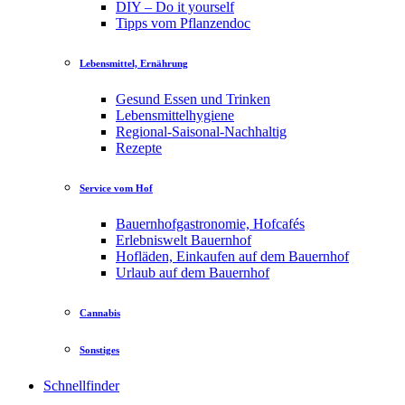
DIY – Do it yourself
Tipps vom Pflanzendoc
Lebensmittel, Ernährung
Gesund Essen und Trinken
Lebensmittelhygiene
Regional-Saisonal-Nachhaltig
Rezepte
Service vom Hof
Bauernhofgastronomie, Hofcafés
Erlebniswelt Bauernhof
Hofläden, Einkaufen auf dem Bauernhof
Urlaub auf dem Bauernhof
Cannabis
Sonstiges
Schnellfinder