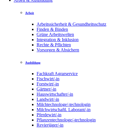
Arbeit & AusBildung
Arbeit
Arbeitssicherheit & Gesundheitsschutz
Finden & Binden
Grüne Arbeitswelten
Integration & Inklusion
Rechte & Pflichten
Vorsorgen & Absichern
Ausbildung
Fachkraft Agrarservice
Fischwirt/-in
Forstwirt/-in
Gärtner/-in
Hauswirtschafter/-in
Landwirt/-in
Milchtechnologe/-technologin
Milchwirtschaftl. Laborant/-in
Pferdewirt/-in
Pflanzentechnologe/-technologin
Revierjäger/-in