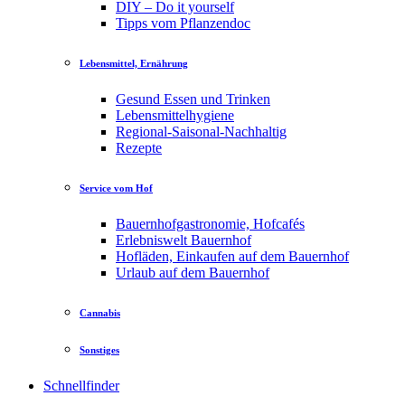
DIY – Do it yourself
Tipps vom Pflanzendoc
Lebensmittel, Ernährung
Gesund Essen und Trinken
Lebensmittelhygiene
Regional-Saisonal-Nachhaltig
Rezepte
Service vom Hof
Bauernhofgastronomie, Hofcafés
Erlebniswelt Bauernhof
Hofläden, Einkaufen auf dem Bauernhof
Urlaub auf dem Bauernhof
Cannabis
Sonstiges
Schnellfinder