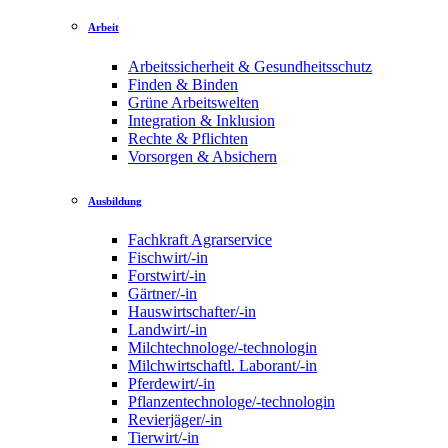
Arbeit
Arbeitssicherheit & Gesundheitsschutz
Finden & Binden
Grüne Arbeitswelten
Integration & Inklusion
Rechte & Pflichten
Vorsorgen & Absichern
Ausbildung
Fachkraft Agrarservice
Fischwirt/-in
Forstwirt/-in
Gärtner/-in
Hauswirtschafter/-in
Landwirt/-in
Milchtechnologe/-technologin
Milchwirtschaftl. Laborant/-in
Pferdewirt/-in
Pflanzentechnologe/-technologin
Revierjäger/-in
Tierwirt/-in