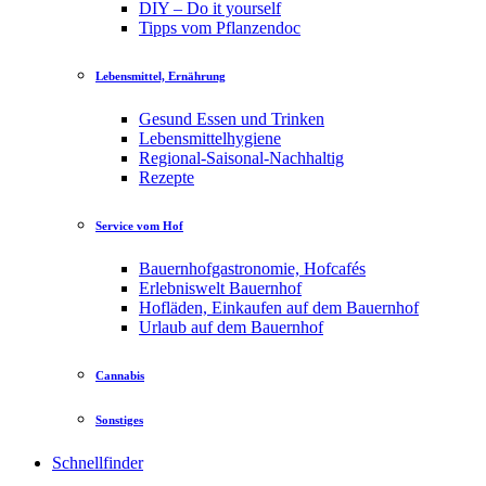
DIY – Do it yourself
Tipps vom Pflanzendoc
Lebensmittel, Ernährung
Gesund Essen und Trinken
Lebensmittelhygiene
Regional-Saisonal-Nachhaltig
Rezepte
Service vom Hof
Bauernhofgastronomie, Hofcafés
Erlebniswelt Bauernhof
Hofläden, Einkaufen auf dem Bauernhof
Urlaub auf dem Bauernhof
Cannabis
Sonstiges
Schnellfinder