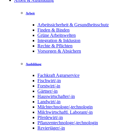
Arbeit & AusBildung
Arbeit
Arbeitssicherheit & Gesundheitsschutz
Finden & Binden
Grüne Arbeitswelten
Integration & Inklusion
Rechte & Pflichten
Vorsorgen & Absichern
Ausbildung
Fachkraft Agrarservice
Fischwirt/-in
Forstwirt/-in
Gärtner/-in
Hauswirtschafter/-in
Landwirt/-in
Milchtechnologe/-technologin
Milchwirtschaftl. Laborant/-in
Pferdewirt/-in
Pflanzentechnologe/-technologin
Revierjäger/-in