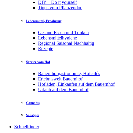
DIY – Do it yourself
Tipps vom Pflanzendoc
Lebensmittel, Ernährung
Gesund Essen und Trinken
Lebensmittelhygiene
Regional-Saisonal-Nachhaltig
Rezepte
Service vom Hof
Bauernhofgastronomie, Hofcafés
Erlebniswelt Bauernhof
Hofläden, Einkaufen auf dem Bauernhof
Urlaub auf dem Bauernhof
Cannabis
Sonstiges
Schnellfinder