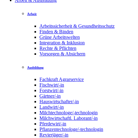
Arbeit & AusBildung
Arbeit
Arbeitssicherheit & Gesundheitsschutz
Finden & Binden
Grüne Arbeitswelten
Integration & Inklusion
Rechte & Pflichten
Vorsorgen & Absichern
Ausbildung
Fachkraft Agrarservice
Fischwirt/-in
Forstwirt/-in
Gärtner/-in
Hauswirtschafter/-in
Landwirt/-in
Milchtechnologe/-technologin
Milchwirtschaftl. Laborant/-in
Pferdewirt/-in
Pflanzentechnologe/-technologin
Revierjäger/-in