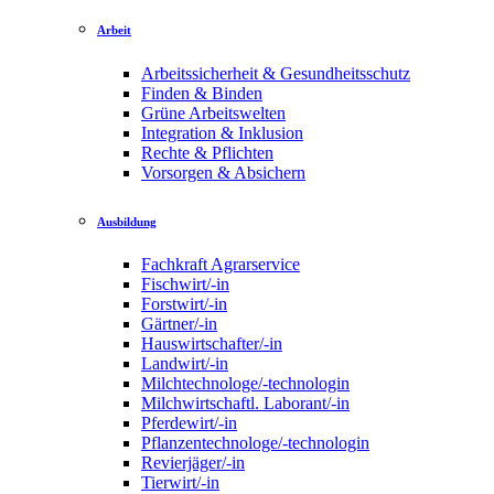
Arbeit
Arbeitssicherheit & Gesundheitsschutz
Finden & Binden
Grüne Arbeitswelten
Integration & Inklusion
Rechte & Pflichten
Vorsorgen & Absichern
Ausbildung
Fachkraft Agrarservice
Fischwirt/-in
Forstwirt/-in
Gärtner/-in
Hauswirtschafter/-in
Landwirt/-in
Milchtechnologe/-technologin
Milchwirtschaftl. Laborant/-in
Pferdewirt/-in
Pflanzentechnologe/-technologin
Revierjäger/-in
Tierwirt/-in