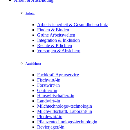
Arbeit & AusBildung
Arbeit
Arbeitssicherheit & Gesundheitsschutz
Finden & Binden
Grüne Arbeitswelten
Integration & Inklusion
Rechte & Pflichten
Vorsorgen & Absichern
Ausbildung
Fachkraft Agrarservice
Fischwirt/-in
Forstwirt/-in
Gärtner/-in
Hauswirtschafter/-in
Landwirt/-in
Milchtechnologe/-technologin
Milchwirtschaftl. Laborant/-in
Pferdewirt/-in
Pflanzentechnologe/-technologin
Revierjäger/-in