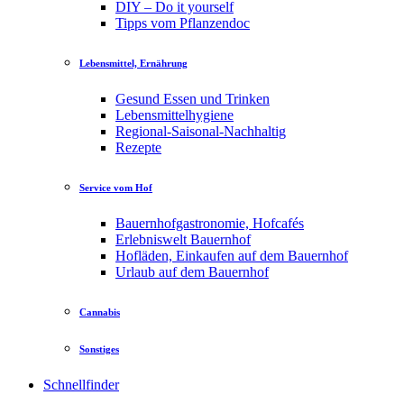
DIY – Do it yourself
Tipps vom Pflanzendoc
Lebensmittel, Ernährung
Gesund Essen und Trinken
Lebensmittelhygiene
Regional-Saisonal-Nachhaltig
Rezepte
Service vom Hof
Bauernhofgastronomie, Hofcafés
Erlebniswelt Bauernhof
Hofläden, Einkaufen auf dem Bauernhof
Urlaub auf dem Bauernhof
Cannabis
Sonstiges
Schnellfinder