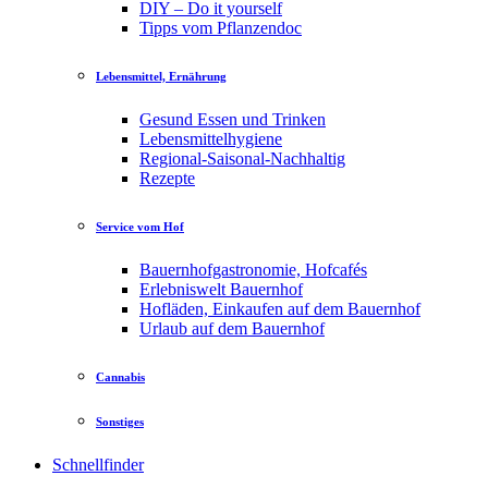
DIY – Do it yourself
Tipps vom Pflanzendoc
Lebensmittel, Ernährung
Gesund Essen und Trinken
Lebensmittelhygiene
Regional-Saisonal-Nachhaltig
Rezepte
Service vom Hof
Bauernhofgastronomie, Hofcafés
Erlebniswelt Bauernhof
Hofläden, Einkaufen auf dem Bauernhof
Urlaub auf dem Bauernhof
Cannabis
Sonstiges
Schnellfinder