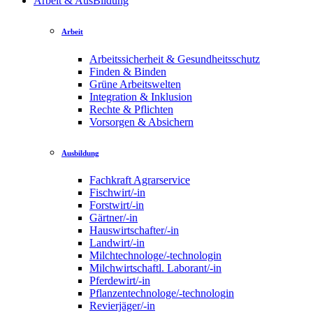
Arbeit & AusBildung
Arbeit
Arbeitssicherheit & Gesundheitsschutz
Finden & Binden
Grüne Arbeitswelten
Integration & Inklusion
Rechte & Pflichten
Vorsorgen & Absichern
Ausbildung
Fachkraft Agrarservice
Fischwirt/-in
Forstwirt/-in
Gärtner/-in
Hauswirtschafter/-in
Landwirt/-in
Milchtechnologe/-technologin
Milchwirtschaftl. Laborant/-in
Pferdewirt/-in
Pflanzentechnologe/-technologin
Revierjäger/-in