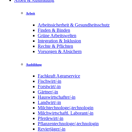
Arbeit & AusBildung
Arbeit
Arbeitssicherheit & Gesundheitsschutz
Finden & Binden
Grüne Arbeitswelten
Integration & Inklusion
Rechte & Pflichten
Vorsorgen & Absichern
Ausbildung
Fachkraft Agrarservice
Fischwirt/-in
Forstwirt/-in
Gärtner/-in
Hauswirtschafter/-in
Landwirt/-in
Milchtechnologe/-technologin
Milchwirtschaftl. Laborant/-in
Pferdewirt/-in
Pflanzentechnologe/-technologin
Revierjäger/-in