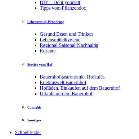
DIY – Do it yourself
Tipps vom Pflanzendoc
Lebensmittel, Ernährung
Gesund Essen und Trinken
Lebensmittelhygiene
Regional-Saisonal-Nachhaltig
Rezepte
Service vom Hof
Bauernhofgastronomie, Hofcafés
Erlebniswelt Bauernhof
Hofläden, Einkaufen auf dem Bauernhof
Urlaub auf dem Bauernhof
Cannabis
Sonstiges
Schnellfinder