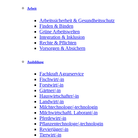
Arbeit
Arbeitssicherheit & Gesundheitsschutz
Finden & Binden
Grüne Arbeitswelten
Integration & Inklusion
Rechte & Pflichten
Vorsorgen & Absichern
Ausbildung
Fachkraft Agrarservice
Fischwirt/-in
Forstwirt/-in
Gärtner/-in
Hauswirtschafter/-in
Landwirt/-in
Milchtechnologe/-technologin
Milchwirtschaftl. Laborant/-in
Pferdewirt/-in
Pflanzentechnologe/-technologin
Revierjäger/-in
Tierwirt/-in