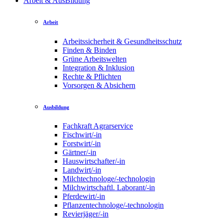
Arbeit & AusBildung
Arbeit
Arbeitssicherheit & Gesundheitsschutz
Finden & Binden
Grüne Arbeitswelten
Integration & Inklusion
Rechte & Pflichten
Vorsorgen & Absichern
Ausbildung
Fachkraft Agrarservice
Fischwirt/-in
Forstwirt/-in
Gärtner/-in
Hauswirtschafter/-in
Landwirt/-in
Milchtechnologe/-technologin
Milchwirtschaftl. Laborant/-in
Pferdewirt/-in
Pflanzentechnologe/-technologin
Revierjäger/-in