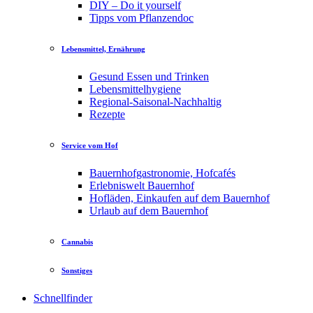
DIY – Do it yourself
Tipps vom Pflanzendoc
Lebensmittel, Ernährung
Gesund Essen und Trinken
Lebensmittelhygiene
Regional-Saisonal-Nachhaltig
Rezepte
Service vom Hof
Bauernhofgastronomie, Hofcafés
Erlebniswelt Bauernhof
Hofläden, Einkaufen auf dem Bauernhof
Urlaub auf dem Bauernhof
Cannabis
Sonstiges
Schnellfinder