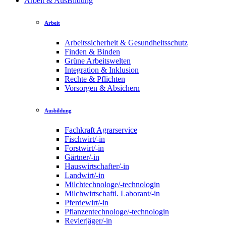
Arbeit & AusBildung
Arbeit
Arbeitssicherheit & Gesundheitsschutz
Finden & Binden
Grüne Arbeitswelten
Integration & Inklusion
Rechte & Pflichten
Vorsorgen & Absichern
Ausbildung
Fachkraft Agrarservice
Fischwirt/-in
Forstwirt/-in
Gärtner/-in
Hauswirtschafter/-in
Landwirt/-in
Milchtechnologe/-technologin
Milchwirtschaftl. Laborant/-in
Pferdewirt/-in
Pflanzentechnologe/-technologin
Revierjäger/-in