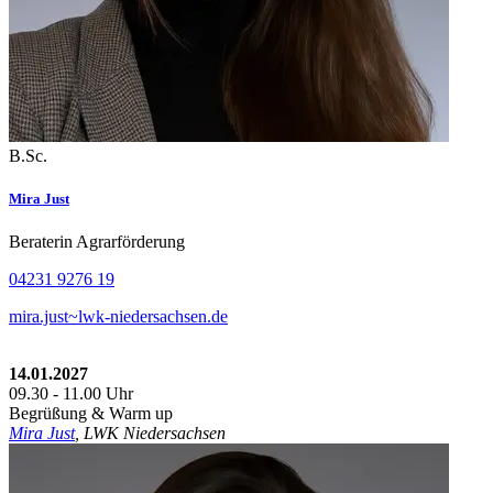
B.Sc.
Mira Just
Beraterin Agrarförderung
04231 9276 19
mira.just~lwk-niedersachsen.de
14.01.2027
09.30 - 11.00 Uhr
Begrüßung & Warm up
Mira Just
, LWK Niedersachsen