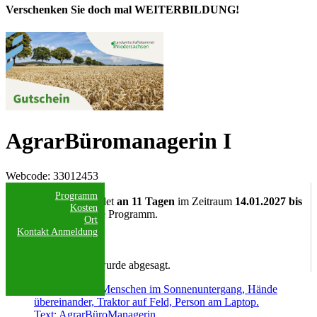
Verschenken Sie doch mal WEITERBILDUNG!
AgrarBüromanagerin I
Webcode
: 33012453
Datum/Uhrzeit:
Programm
Die Veranstaltung findet
an 11 Tagen
im Zeitraum
14.01.2027 bis
Kosten
08.04.2027
statt, siehe Programm.
Ort
Weitere Termine
Kontakt
Anmeldung
Anmeldeschluss:
14.12.2026
Diese Veranstaltung wurde abgesagt.