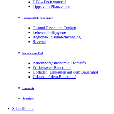
DIY – Do it yourself
Tipps vom Pflanzendoc
Lebensmittel, Ernährung
Gesund Essen und Trinken
Lebensmittelhygiene
Regional-Saisonal-Nachhaltig
Rezepte
Service vom Hof
Bauernhofgastronomie, Hofcafés
Erlebniswelt Bauernhof
Hofläden, Einkaufen auf dem Bauernhof
Urlaub auf dem Bauernhof
Cannabis
Sonstiges
Schnellfinder