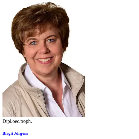
Dipl.oec.troph.
Birgit Jürgens