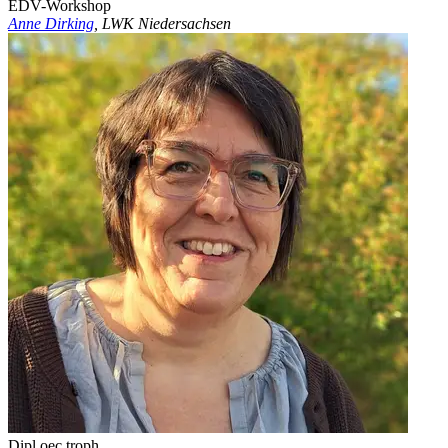
EDV-Workshop
Anne Dirking
, LWK Niedersachsen
Dipl.oec.troph.