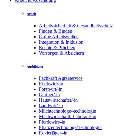
Arbeit & AusBildung
Arbeit
Arbeitssicherheit & Gesundheitsschutz
Finden & Binden
Grüne Arbeitswelten
Integration & Inklusion
Rechte & Pflichten
Vorsorgen & Absichern
Ausbildung
Fachkraft Agrarservice
Fischwirt/-in
Forstwirt/-in
Gärtner/-in
Hauswirtschafter/-in
Landwirt/-in
Milchtechnologe/-technologin
Milchwirtschaftl. Laborant/-in
Pferdewirt/-in
Pflanzentechnologe/-technologin
Revierjäger/-in