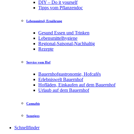
DIY – Do it yourself
Tipps vom Pflanzendoc
Lebensmittel, Ernährung
Gesund Essen und Trinken
Lebensmittelhygiene
Regional-Saisonal-Nachhaltig
Rezepte
Service vom Hof
Bauernhofgastronomie, Hofcafés
Erlebniswelt Bauernhof
Hofläden, Einkaufen auf dem Bauernhof
Urlaub auf dem Bauernhof
Cannabis
Sonstiges
Schnellfinder