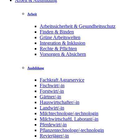
Arbeit & AusBildung
Arbeit
Arbeitssicherheit & Gesundheitsschutz
Finden & Binden
Grüne Arbeitswelten
Integration & Inklusion
Rechte & Pflichten
Vorsorgen & Absichern
Ausbildung
Fachkraft Agrarservice
Fischwirt/-in
Forstwirt/-in
Gärtner/-in
Hauswirtschafter/-in
Landwirt/-in
Milchtechnologe/-technologin
Milchwirtschaftl. Laborant/-in
Pferdewirt/-in
Pflanzentechnologe/-technologin
Revierjäger/-in