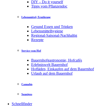
DIY – Do it yourself
Tipps vom Pflanzendoc
Lebensmittel, Ernährung
Gesund Essen und Trinken
Lebensmittelhygiene
Regional-Saisonal-Nachhaltig
Rezepte
Service vom Hof
Bauernhofgastronomie, Hofcafés
Erlebniswelt Bauernhof
Hofläden, Einkaufen auf dem Bauernhof
Urlaub auf dem Bauernhof
Cannabis
Sonstiges
Schnellfinder