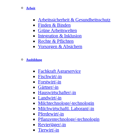
Arbeit
Arbeitssicherheit & Gesundheitsschutz
Finden & Binden
Grüne Arbeitswelten
Integration & Inklusion
Rechte & Pflichten
Vorsorgen & Absichern
Ausbildung
Fachkraft Agrarservice
Fischwirt/-in
Forstwirt/-in
Gärtner/-in
Hauswirtschafter/-in
Landwirt/-in
Milchtechnologe/-technologin
Milchwirtschaftl. Laborant/-in
Pferdewirt/-in
Pflanzentechnologe/-technologin
Revierjäger/-in
Tierwirt/-in