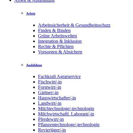
Arbeit & AusBildung
Arbeit
Arbeitssicherheit & Gesundheitsschutz
Finden & Binden
Grüne Arbeitswelten
Integration & Inklusion
Rechte & Pflichten
Vorsorgen & Absichern
Ausbildung
Fachkraft Agrarservice
Fischwirt/-in
Forstwirt/-in
Gärtner/-in
Hauswirtschafter/-in
Landwirt/-in
Milchtechnologe/-technologin
Milchwirtschaftl. Laborant/-in
Pferdewirt/-in
Pflanzentechnologe/-technologin
Revierjäger/-in