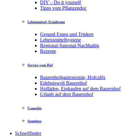
DIY – Do it yourself
Tipps vom Pflanzendoc
Lebensmittel, Ernährung
Gesund Essen und Trinken
Lebensmittelhygiene
Regional-Saisonal-Nachhaltig
Rezepte
Service vom Hof
Bauernhofgastronomie, Hofcafés
Erlebniswelt Bauernhof
Hofläden, Einkaufen auf dem Bauernhof
Urlaub auf dem Bauernhof
Cannabis
Sonstiges
Schnellfinder