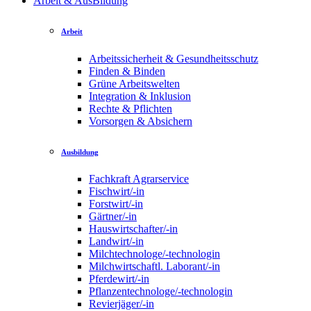
Arbeit & AusBildung
Arbeit
Arbeitssicherheit & Gesundheitsschutz
Finden & Binden
Grüne Arbeitswelten
Integration & Inklusion
Rechte & Pflichten
Vorsorgen & Absichern
Ausbildung
Fachkraft Agrarservice
Fischwirt/-in
Forstwirt/-in
Gärtner/-in
Hauswirtschafter/-in
Landwirt/-in
Milchtechnologe/-technologin
Milchwirtschaftl. Laborant/-in
Pferdewirt/-in
Pflanzentechnologe/-technologin
Revierjäger/-in