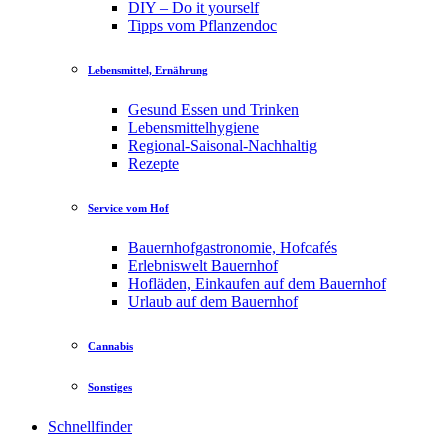
DIY – Do it yourself
Tipps vom Pflanzendoc
Lebensmittel, Ernährung
Gesund Essen und Trinken
Lebensmittelhygiene
Regional-Saisonal-Nachhaltig
Rezepte
Service vom Hof
Bauernhofgastronomie, Hofcafés
Erlebniswelt Bauernhof
Hofläden, Einkaufen auf dem Bauernhof
Urlaub auf dem Bauernhof
Cannabis
Sonstiges
Schnellfinder