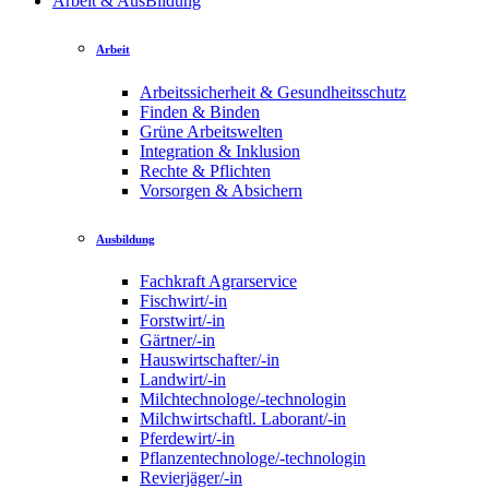
Arbeit & AusBildung
Arbeit
Arbeitssicherheit & Gesundheitsschutz
Finden & Binden
Grüne Arbeitswelten
Integration & Inklusion
Rechte & Pflichten
Vorsorgen & Absichern
Ausbildung
Fachkraft Agrarservice
Fischwirt/-in
Forstwirt/-in
Gärtner/-in
Hauswirtschafter/-in
Landwirt/-in
Milchtechnologe/-technologin
Milchwirtschaftl. Laborant/-in
Pferdewirt/-in
Pflanzentechnologe/-technologin
Revierjäger/-in