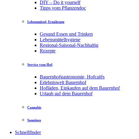
DIY – Do it yourself
Tipps vom Pflanzendoc
Lebensmittel, Ernährung
Gesund Essen und Trinken
Lebensmittelhygiene
Regional-Saisonal-Nachhaltig
Rezepte
Service vom Hof
Bauernhofgastronomie, Hofcafés
Erlebniswelt Bauernhof
Hofläden, Einkaufen auf dem Bauernhof
Urlaub auf dem Bauernhof
Cannabis
Sonstiges
Schnellfinder