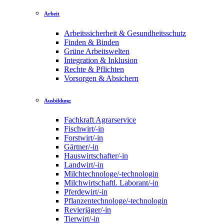
Arbeit
Arbeitssicherheit & Gesundheitsschutz
Finden & Binden
Grüne Arbeitswelten
Integration & Inklusion
Rechte & Pflichten
Vorsorgen & Absichern
Ausbildung
Fachkraft Agrarservice
Fischwirt/-in
Forstwirt/-in
Gärtner/-in
Hauswirtschafter/-in
Landwirt/-in
Milchtechnologe/-technologin
Milchwirtschaftl. Laborant/-in
Pferdewirt/-in
Pflanzentechnologe/-technologin
Revierjäger/-in
Tierwirt/-in