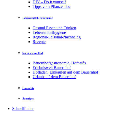
DIY – Do it yourself
Tipps vom Pflanzendoc
Lebensmittel, Ernährung
Gesund Essen und Trinken
Lebensmittelhygiene
Regional-Saisonal-Nachhaltig
Rezepte
Service vom Hof
Bauernhofgastronomie, Hofcafés
Erlebniswelt Bauernhof
Hofläden, Einkaufen auf dem Bauernhof
Urlaub auf dem Bauernhof
Cannabis
Sonstiges
Schnellfinder