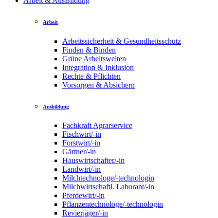
Arbeit & AusBildung
Arbeit
Arbeitssicherheit & Gesundheitsschutz
Finden & Binden
Grüne Arbeitswelten
Integration & Inklusion
Rechte & Pflichten
Vorsorgen & Absichern
Ausbildung
Fachkraft Agrarservice
Fischwirt/-in
Forstwirt/-in
Gärtner/-in
Hauswirtschafter/-in
Landwirt/-in
Milchtechnologe/-technologin
Milchwirtschaftl. Laborant/-in
Pferdewirt/-in
Pflanzentechnologe/-technologin
Revierjäger/-in