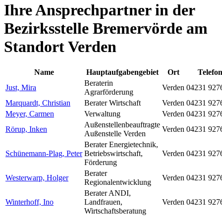
Ihre Ansprechpartner in der
Bezirksstelle Bremervörde am
Standort Verden
Name
Hauptaufgabengebiet
Ort
Telefo
Beraterin
Just, Mira
Verden
04231 927
Agrarförderung
Marquardt, Christian
Berater Wirtschaft
Verden
04231 927
Meyer, Carmen
Verwaltung
Verden
04231 927
Außenstellenbeauftragte
Rörup, Inken
Verden
04231 927
Außenstelle Verden
Berater Energietechnik,
Schünemann-Plag, Peter
Betriebswirtschaft,
Verden
04231 927
Förderung
Berater
Westerwarp, Holger
Verden
04231 927
Regionalentwicklung
Berater ANDI,
Winterhoff, Ino
Landfrauen,
Verden
04231 927
Wirtschaftsberatung