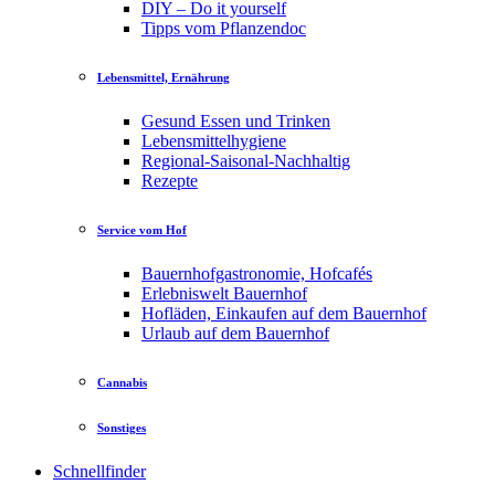
DIY – Do it yourself
Tipps vom Pflanzendoc
Lebensmittel, Ernährung
Gesund Essen und Trinken
Lebensmittelhygiene
Regional-Saisonal-Nachhaltig
Rezepte
Service vom Hof
Bauernhofgastronomie, Hofcafés
Erlebniswelt Bauernhof
Hofläden, Einkaufen auf dem Bauernhof
Urlaub auf dem Bauernhof
Cannabis
Sonstiges
Schnellfinder