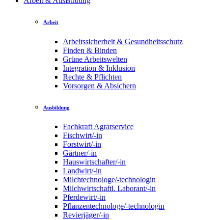
Arbeit & AusBildung
Arbeit
Arbeitssicherheit & Gesundheitsschutz
Finden & Binden
Grüne Arbeitswelten
Integration & Inklusion
Rechte & Pflichten
Vorsorgen & Absichern
Ausbildung
Fachkraft Agrarservice
Fischwirt/-in
Forstwirt/-in
Gärtner/-in
Hauswirtschafter/-in
Landwirt/-in
Milchtechnologe/-technologin
Milchwirtschaftl. Laborant/-in
Pferdewirt/-in
Pflanzentechnologe/-technologin
Revierjäger/-in