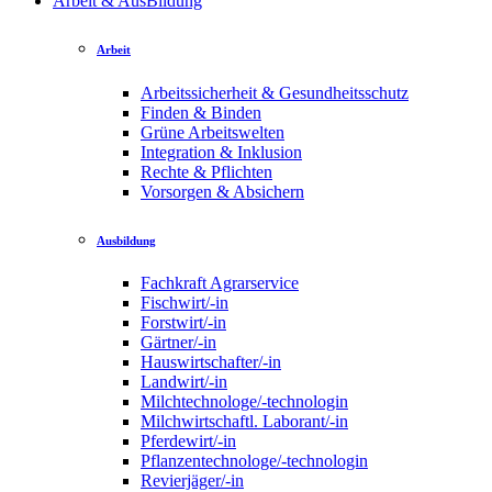
Arbeit & AusBildung
Arbeit
Arbeitssicherheit & Gesundheitsschutz
Finden & Binden
Grüne Arbeitswelten
Integration & Inklusion
Rechte & Pflichten
Vorsorgen & Absichern
Ausbildung
Fachkraft Agrarservice
Fischwirt/-in
Forstwirt/-in
Gärtner/-in
Hauswirtschafter/-in
Landwirt/-in
Milchtechnologe/-technologin
Milchwirtschaftl. Laborant/-in
Pferdewirt/-in
Pflanzentechnologe/-technologin
Revierjäger/-in