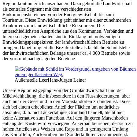
Region kontinuierlich auszubauen. Dazu gehört die Landwirtschaft
als zentrales Segment mit den verschiedensten
Einkommensbereichen von der Energiewirtschaft bis zum
Tourismus. Diese Entwicklung geht einher mit einer zunehmenden
Konkurrenz um landwirtschaftliche Ressourcen. Die
unterschiedlichsten Ansprüche aus den Kommunen, Verbänden und
Interessensgemeinschaften sind in Einklang mit notwendigen
Entwicklungsperspektiven der landwirtschaftlichen Betriebe zu
bringen. Dabei fungiert die Bezirksstelle als fachliche Schnittstelle
der landwirtschaftlichen Belange unserer ca. 4.000 Betriebe sowie
der vor- und nachgelagerten Bereiche.
Außenstelle Leer
Hans-Jürgen Leiner
Unsere Region ist geprägt von der Grünlandwirtschaft und der
Milchviehhaltung, die insbesondere in den Flussniederungen, aber
auch auf der Geest und in den Moorstandorten zu finden ist. Da es
sich bei einem erheblichen Anteil der Flächen um natürliches
absolutes, d. h. nicht ackerfähiges Grünland handelt, bleibt hier
keine Alternative zum Futterbau. Auf den jüngeren Marschböden
entlang der Küste wird vorwiegend Ackerbau betrieben, der sich zu
hohen Anteilen aus Weizen und Raps und in geringerem Umfang
aus Kartoffeln, Zuckerrüben und Sonderkulturen zusammensetzt.