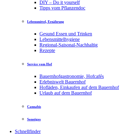
DIY – Do it yourself
Tipps vom Pflanzendoc
Lebensmittel, Ernährung
Gesund Essen und Trinken
Lebensmittelhygiene
Regional-Saisonal-Nachhaltig
Rezepte
Service vom Hof
Bauernhofgastronomie, Hofcafés
Erlebniswelt Bauernhof
Hofläden, Einkaufen auf dem Bauernhof
Urlaub auf dem Bauernhof
Cannabis
Sonstiges
Schnellfinder