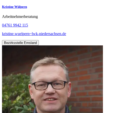
Kristine Wülpern
Arbeitnehmerberatung
04761 9942 115
kristine.wuelpern~lwk-niedersachsen.de
Bezirksstelle Emsland