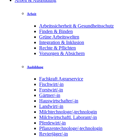
Arbeit & AusBildung
Arbeit
Arbeitssicherheit & Gesundheitsschutz
Finden & Binden
Grüne Arbeitswelten
Integration & Inklusion
Rechte & Pflichten
Vorsorgen & Absichern
Ausbildung
Fachkraft Agrarservice
Fischwirt/-in
Forstwirt/-in
Gärtner/-in
Hauswirtschafter/-in
Landwirt/-in
Milchtechnologe/-technologin
Milchwirtschaftl. Laborant/-in
Pferdewirt/-in
Pflanzentechnologe/-technologin
Revierjäger/-in