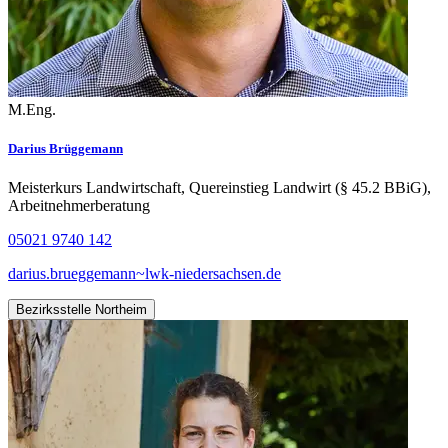
M.Eng.
Darius Brüggemann
Meisterkurs Landwirtschaft, Quereinstieg Landwirt (§ 45.2 BBiG),
Arbeitnehmerberatung
05021 9740 142
darius.brueggemann~lwk-niedersachsen.de
Bezirksstelle Northeim