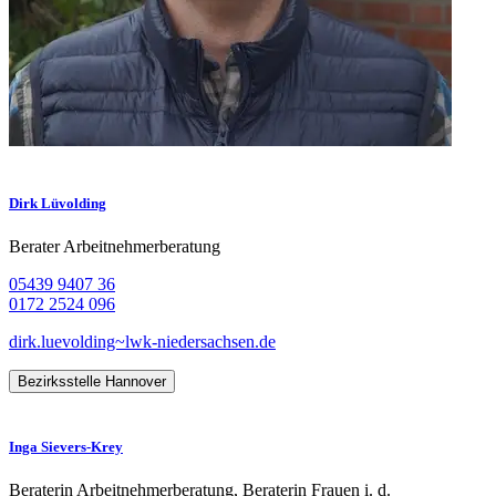
Dirk Lüvolding
Berater Arbeitnehmerberatung
05439 9407 36
0172 2524 096
dirk.luevolding~lwk-niedersachsen.de
Bezirksstelle Hannover
Inga Sievers-Krey
Beraterin Arbeitnehmerberatung, Beraterin Frauen i. d.