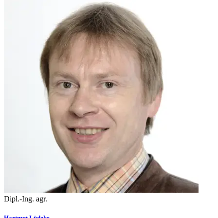
Dipl.-Ing. agr.
Hartmut Lüdeke