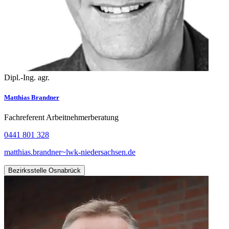
Dipl.-Ing. agr.
Matthias Brandner
Fachreferent Arbeitnehmerberatung
0441 801 328
matthias.brandner~lwk-niedersachsen.de
Bezirksstelle Osnabrück