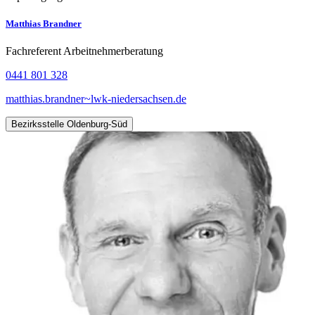
Matthias Brandner
Fachreferent Arbeitnehmerberatung
0441 801 328
matthias.brandner~lwk-niedersachsen.de
Bezirksstelle Oldenburg-Süd