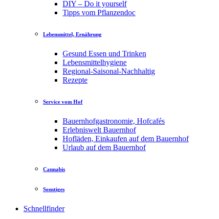
DIY – Do it yourself
Tipps vom Pflanzendoc
Lebensmittel, Ernährung
Gesund Essen und Trinken
Lebensmittelhygiene
Regional-Saisonal-Nachhaltig
Rezepte
Service vom Hof
Bauernhofgastronomie, Hofcafés
Erlebniswelt Bauernhof
Hofläden, Einkaufen auf dem Bauernhof
Urlaub auf dem Bauernhof
Cannabis
Sonstiges
Schnellfinder