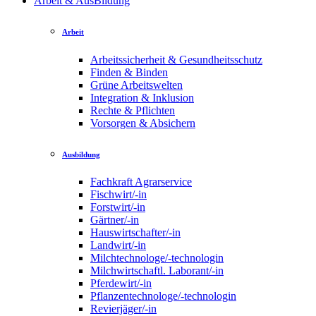
Arbeit & AusBildung
Arbeit
Arbeitssicherheit & Gesundheitsschutz
Finden & Binden
Grüne Arbeitswelten
Integration & Inklusion
Rechte & Pflichten
Vorsorgen & Absichern
Ausbildung
Fachkraft Agrarservice
Fischwirt/-in
Forstwirt/-in
Gärtner/-in
Hauswirtschafter/-in
Landwirt/-in
Milchtechnologe/-technologin
Milchwirtschaftl. Laborant/-in
Pferdewirt/-in
Pflanzentechnologe/-technologin
Revierjäger/-in