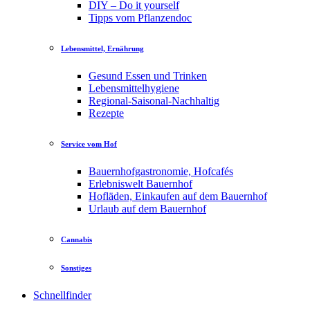
DIY – Do it yourself
Tipps vom Pflanzendoc
Lebensmittel, Ernährung
Gesund Essen und Trinken
Lebensmittelhygiene
Regional-Saisonal-Nachhaltig
Rezepte
Service vom Hof
Bauernhofgastronomie, Hofcafés
Erlebniswelt Bauernhof
Hofläden, Einkaufen auf dem Bauernhof
Urlaub auf dem Bauernhof
Cannabis
Sonstiges
Schnellfinder