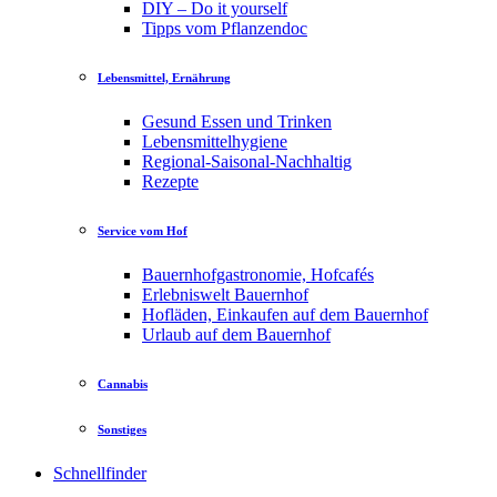
DIY – Do it yourself
Tipps vom Pflanzendoc
Lebensmittel, Ernährung
Gesund Essen und Trinken
Lebensmittelhygiene
Regional-Saisonal-Nachhaltig
Rezepte
Service vom Hof
Bauernhofgastronomie, Hofcafés
Erlebniswelt Bauernhof
Hofläden, Einkaufen auf dem Bauernhof
Urlaub auf dem Bauernhof
Cannabis
Sonstiges
Schnellfinder