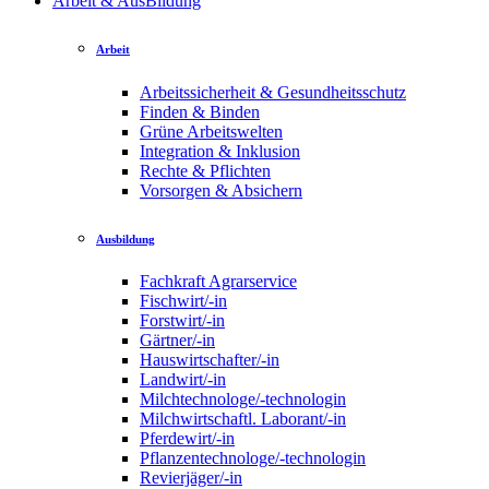
Arbeit & AusBildung
Arbeit
Arbeitssicherheit & Gesundheitsschutz
Finden & Binden
Grüne Arbeitswelten
Integration & Inklusion
Rechte & Pflichten
Vorsorgen & Absichern
Ausbildung
Fachkraft Agrarservice
Fischwirt/-in
Forstwirt/-in
Gärtner/-in
Hauswirtschafter/-in
Landwirt/-in
Milchtechnologe/-technologin
Milchwirtschaftl. Laborant/-in
Pferdewirt/-in
Pflanzentechnologe/-technologin
Revierjäger/-in